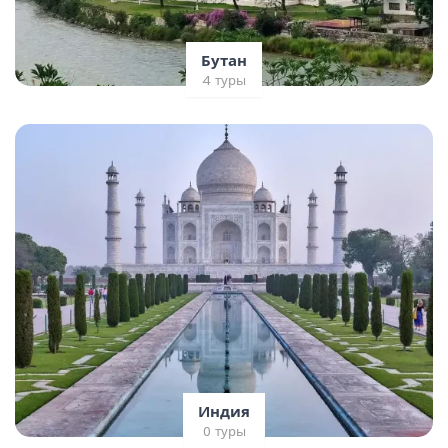
Бутан
4 туры
Индия
0 туры