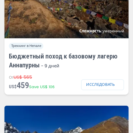
Сложность:
умеренный
Треккинг в Непале
Бюджетный поход к базовому лагерю
Аннапурны
-
9 дней
US$ 565
От
459
ИССЛЕДОВАТЬ
US$
Save US$ 106