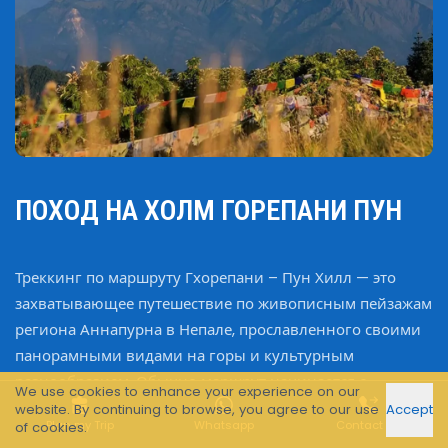
ПОХОД НА ХОЛМ ГОРЕПАНИ ПУН
Треккинг по маршруту Гхорепани – Пун Хилл — это
захватывающее путешествие по живописным пейзажам
региона Аннапурна в Непале, прославленного своими
панорамными видами на горы и культурным
разнообразием. Обычно маршрут начинается с
We use cookies to enhance your experience on our
живописной поездки от Покхары до Найяпула, а затем
website. By continuing to browse, you agree to our use
Accept
Plan my Trip
Whatsapp
Contact Us
of cookies.
первого дня переход...