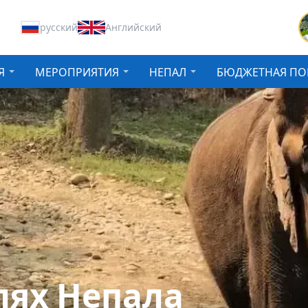
русский
Английский
Я
МЕРОПРИЯТИЯ
НЕПАЛ
БЮДЖЕТНАЯ ПО
лях Непала