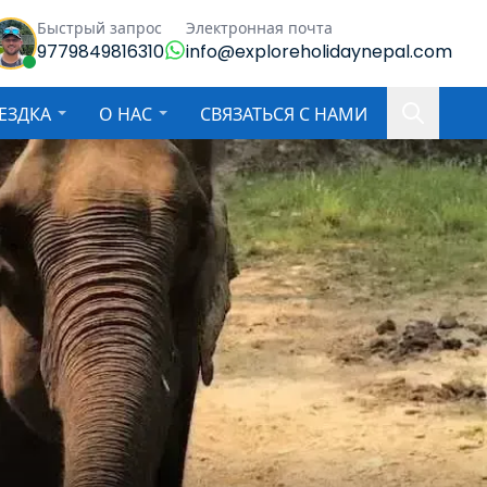
Быстрый запрос
Электронная почта
9779849816310
info@exploreholidaynepal.com
ЕЗДКА
О НАС
СВЯЗАТЬСЯ С НАМИ