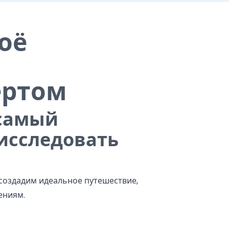
оё
ертом
 самый
исследовать
 создадим идеальное путешествие,
ениям.