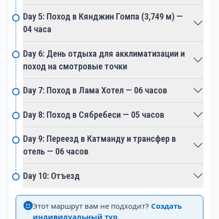
симбиотической связи между людьми и их
захватывающими природными окружениями, что
Day 5: Поход в Кянджин Гомпа (3,749 м) —
делает его привлекательным выбором для тех, кто
04 часа
ищет гармоничный и преобразующий опыт в
Day 6: День отдыха для акклиматизации и
самом сердце Гималаев.
поход на смотровые точки
Day 7: Поход в Лама Хотел — 06 часов
Day 8: Поход в Сябребеси — 05 часов
Day 9: Переезд в Катманду и трансфер в
отель — 06 часов
Day 10: Отъезд
Этот маршрут вам не подходит?
Создать
индивидуальный тур
.