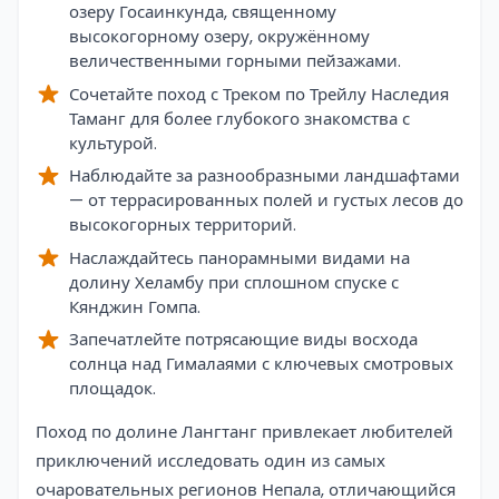
озеру Госаинкунда, священному
высокогорному озеру, окружённому
величественными горными пейзажами.
Сочетайте поход с Треком по Трейлу Наследия
Таманг для более глубокого знакомства с
культурой.
Наблюдайте за разнообразными ландшафтами
— от террасированных полей и густых лесов до
высокогорных территорий.
Наслаждайтесь панорамными видами на
долину Хеламбу при сплошном спуске с
Кянджин Гомпа.
Запечатлейте потрясающие виды восхода
солнца над Гималаями с ключевых смотровых
площадок.
Overview
Поход по долине Лангтанг привлекает любителей
приключений исследовать один из самых
очаровательных регионов Непала, отличающийся