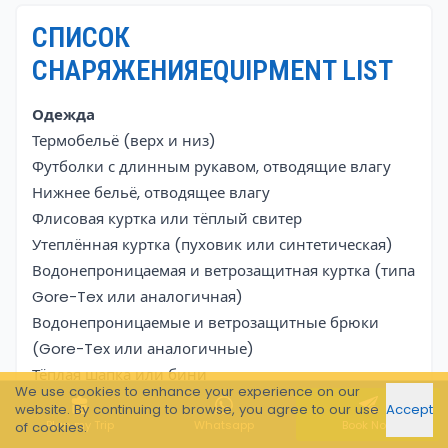
СПИСОК
СНАРЯЖЕНИЯEQUIPMENT LIST
Одежда
Термобельё (верх и низ)
Футболки с длинным рукавом, отводящие влагу
Нижнее бельё, отводящее влагу
Флисовая куртка или тёплый свитер
Утеплённая куртка (пуховик или синтетическая)
Водонепроницаемая и ветрозащитная куртка (типа
Gore-Tex или аналогичная)
Водонепроницаемые и ветрозащитные брюки
(Gore-Tex или аналогичные)
Тёплая шапка или бини
We use cookies to enhance your experience on our
Панама или кепка от солнца
website. By continuing to browse, you agree to our use
Accept
Баф, шарф или балаклава
Plan my Trip
Whatsapp
Book Now
of cookies.