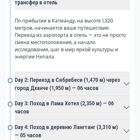
трансфер в отель
землетрясения 2015 года.
Долина Лангтанг, по праву получившая название
По прибытии в Катманду, на высоте 1,320
метров, начинается ваше путешествие.
"Долина Ледников", открывает захватывающие
Переезд из аэропорта в отель — это не просто
панорамы, завершающиеся на высокогорном
смена местоположения, а начало
Кянджин Гомпа. Этот духовный центр, окружённый
исследования, шаг в мир яркой культуры и
снежными вершинами, является уединённым
энергии Непала.
местом для размышлений и предоставляет
дополнительные маршруты к смотровым точкам,
таким как Церко Ри. Поход удовлетворяет не
Day 2: Переезд в Сябребеси (1,470 м) через
только стремление к приключениям своим
город Дханче (1,950 м) — 06 часов
пересечённым рельефом, но и привлекает
любителей природы, предлагая разнообразную
Day 3: Поход в Лама Хотел (2,350 м) — 06
флору и фауну, включая редкую красную панду и
часов
различные виды птиц. Поход по долине Лангтанг
— это не только горное приключение, но и
Day 4: Поход в деревню Лангтанг (3,310 м)
исследование стойкости, культурного богатства и
— 05 часов