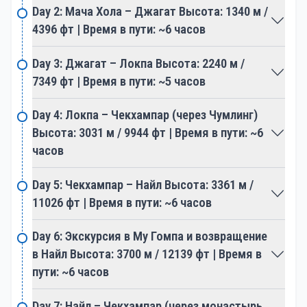
таких как Чумлинг, Чокангпаро и Найле, каждая из
Day 2: Мача Хола – Джагат Высота: 1340 м /
которых дополняет культурную мозаику долины.
4396 фт | Время в пути: ~6 часов
Путь ведёт к священной Му Гомпа — почитаемому
Day 3: Джагат – Локпа Высота: 2240 м /
монастырю, расположенному на вершине холма,
7349 фт | Время в пути: ~5 часов
откуда открываются панорамные виды на
окружающие горные вершины и царит атмосфера
Day 4: Локпа – Чекхампар (через Чумлинг)
духовного уединения.
Высота: 3031 м / 9944 фт | Время в пути: ~6
часов
Поход по долине Цум — это не только
исследование впечатляющих природных
Day 5: Чекхампар – Найл Высота: 3361 м /
ландшафтов, но и культурное, духовное
11026 фт | Время в пути: ~6 часов
путешествие. Уединённость и ограниченная
доступность региона способствуют сохранению
Day 6: Экскурсия в Му Гомпа и возвращение
его первозданной красоты, делая треккинг в
в Найл Высота: 3700 м / 12139 фт | Время в
долине Цум по-настоящему особенным и стоящим
пути: ~6 часов
выбором для тех, кто ищет гармоничное сочетание
природы и культуры в сердце Гималаев.
Day 7: Найл – Чекхампар (через монастырь