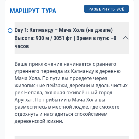
древние леса. Путешественники идут вдоль
РАЗВЕРНУТЬ ВСЁ
МАРШРУТ ТУРА
сверкающих вод реки Будхи-Гандаки, переходя
подвесные мосты, соединяющие отдалённые
Day 1: Катманду – Мача Хола (на джипе)
деревни и добавляющие элемент приключения.
Высота: 930 м / 3051 фт | Время в пути: ~8
часов
Помимо природного очарования, долина Цум
славится своим культурным значением. Здесь
проживает народ цумба — коренная этническая
Ваше приключение начинается с раннего
утреннего переезда из Катманду в деревню
группа с богатым культурным наследием.
Мача Хола. По пути вы проедете через
Путешественники встречают древние монастыри,
живописные пейзажи, деревни и вдоль чистых
чортены и мани-стены, украшенные молитвами,
рек Непала, включая оживлённый город
отражающими глубоко укоренившиеся
Аругхат. По прибытии в Мача Хола вы
буддийские традиции региона. Гостеприимство
разместитесь в местной лодже, где сможете
цумбов придаёт маршруту особую душевность и
отдохнуть и насладиться спокойствием
создаёт подлинное культурное погружение.
деревенской жизни.
Трек включает посещение живописных деревень,