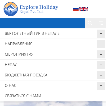
ВЕРТОЛЕТНЫЙ ТУР В НЕПАЛЕ
НАПРАВЛЕНИЯ
Home
Поход в долину Цум
МЕРОПРИЯТИЯ
Поход в долину Цум
НЕПАЛ
Гарантия
Без комиссии за
Бронируйте сейчас,
лучшей цены
бронирование
платите позже
БЮДЖЕТНАЯ ПОЕЗДКА
из 0 отзывы
О НАС
СВЯЗАТЬСЯ С НАМИ