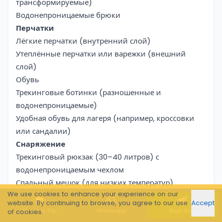
трансформируемые)
Водонепроницаемые брюки
Перчатки
Лёгкие перчатки (внутренний слой)
Утеплённые перчатки или варежки (внешний
слой)
Обувь
Трекинговые ботинки (разношенные и
водонепроницаемые)
Удобная обувь для лагеря (например, кроссовки
или сандалии)
Снаряжение
Трекинговый рюкзак (30–40 литров) с
водонепроницаемым чехлом
Спальный мешок (для низких температур)
We use cookies to enhance your experience on our
Туристический коврик (с термоизоляцией)
website. By continuing to browse, you agree to our use
Accept
Регулируемые треккинговые палки
Plan my Trip
Whatsapp
Book Now
of cookies.
Изолированные бутылки для воды или питьевая