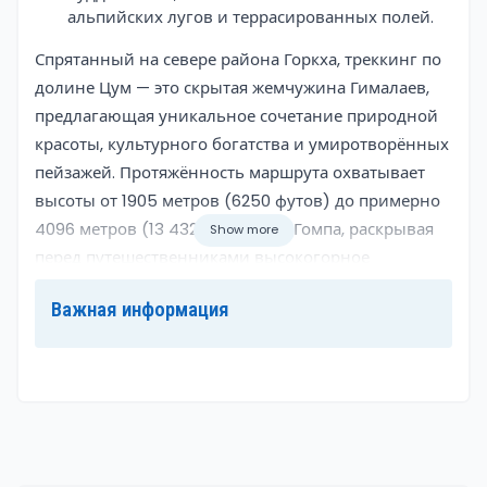
альпийских лугов и террасированных полей.
Overview
Спрятанный на севере района Горкха, треккинг по
долине Цум — это скрытая жемчужина Гималаев,
предлагающая уникальное сочетание природной
красоты, культурного богатства и умиротворённых
пейзажей. Протяжённость маршрута охватывает
высоты от 1905 метров (6250 футов) до примерно
4096 метров (13 432 фута) в Му Гомпа, раскрывая
Show more
перед путешественниками высокогорное
святилище с захватывающими видами.
Важная информация
Долина Цум открывает завораживающую
панораму хребтов Ганеш-Химал, Сринги-Химал и
Будда-Химал, создавая драматичный фон на всём
протяжении маршрута. Этот трек демонстрирует
девственную красоту гималайских пейзажей:
зелёные долины, террасированные поля и