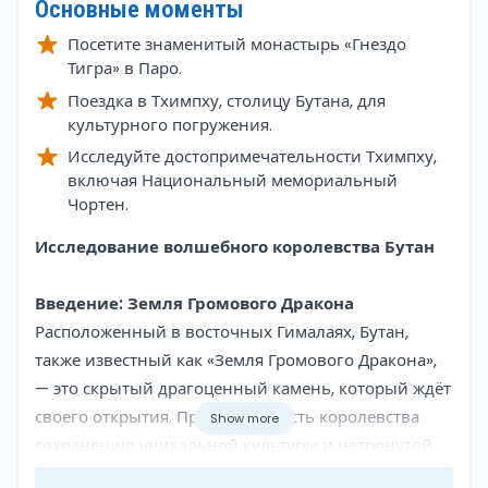
Основные моменты
Посетите знаменитый монастырь «Гнездо
Тигра» в Паро.
Поездка в Тхимпху, столицу Бутана, для
культурного погружения.
Исследуйте достопримечательности Тхимпху,
включая Национальный мемориальный
Чортен.
Overview
Исследование волшебного королевства Бутан
Введение: Земля Громового Дракона
Расположенный в восточных Гималаях, Бутан,
также известный как «Земля Громового Дракона»,
— это скрытый драгоценный камень, который ждёт
своего открытия. Приверженность королевства
Show more
сохранению уникальной культуры и нетронутой
природы выделяет его как обязательное место для