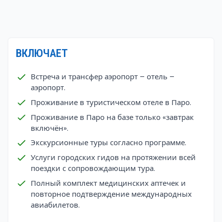
ощущения в гималайском королевстве
Для любителей приключений Бутан предлагает
целый мир возможностей. Отправляйтесь в
легендарный трек Сноумен — трудное, но
ВКЛЮЧАЕТ
вознаграждающее путешествие по высоким
гималайским вершинам, или выберите более
Встреча и трансфер аэропорт – отель –
спокойный трек Бумтханг Оул, чтобы насладиться
аэропорт.
живописной красотой Бутана. Варианты
Проживание в туристическом отеле в Паро.
приключений так же разнообразны, как и сами
пейзажи.
Проживание в Паро на базе только «завтрак
включён».
Экскурсионные туры согласно программе.
Услуги городских гидов на протяжении всей
поездки с сопровождающим тура.
Полный комплект медицинских аптечек и
повторное подтверждение международных
авиабилетов.