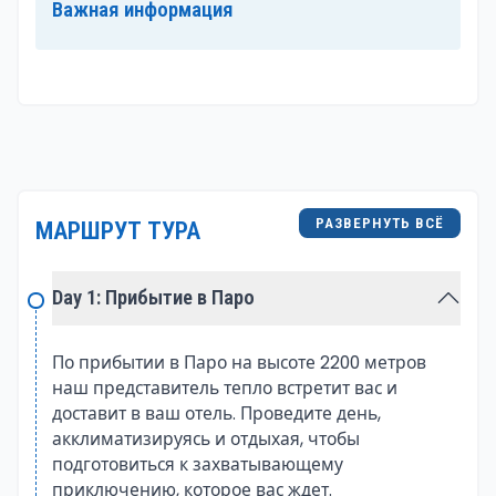
Важная информация
посещения для взыскательного путешественника.
Богатое культурное наследие Бутана: ткань
традиций
Культурный гобелен Бутана соткан из ярких нитей
традиций и духовности. Фестивали, такие как Паро
Цечу и Тхимпху Цечу, дают возможность заглянуть
в сердце бутанских празднеств, где красочные
РАЗВЕРНУТЬ ВСЁ
МАРШРУТ ТУРА
танцы и религиозные церемонии оживляют
историю и верования страны.
Day 1: Прибытие в Паро
Великолепие природы: рай для любителей
природы
По прибытии в Паро на высоте 2200 метров
наш представитель тепло встретит вас и
Приготовьтесь быть очарованными
доставит в ваш отель. Проведите день,
захватывающими пейзажами Бутана. От
акклиматизируясь и отдыхая, чтобы
величественных гималайских вершин до
подготовиться к захватывающему
спокойных долин и кристально чистых рек —
приключению, которое вас ждет.