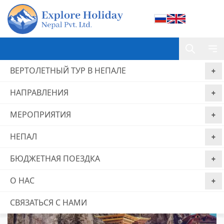
ВЕРТОЛЕТНЫЙ ТУР В НЕПАЛЕ
НАПРАВЛЕНИЯ
Home
Бутан Тур
МЕРОПРИЯТИЯ
Бутан Тур
НЕПАЛ
Гарантия
Без комиссии за
Бронируйте сейчас,
лучшей цены
бронирование
платите позже
БЮДЖЕТНАЯ ПОЕЗДКА
из 0 отзывы
О НАС
СВЯЗАТЬСЯ С НАМИ