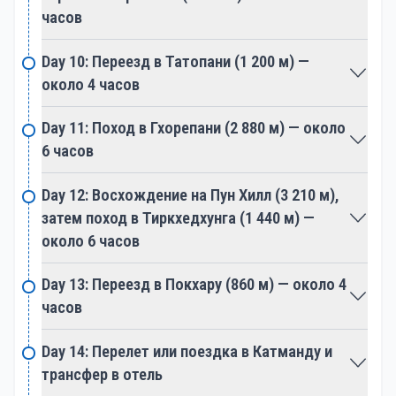
часов
Для тех, кто ищет дополнительное приключение,
опциональный боковой поход к озеру Тиличо,
Day 10: Переезд в Татопани (1 200 м) —
одному из самых высоких озёр в мире, предлагает
около 4 часов
сложный обход с награждающими видами и
чувством достижения.
Day 11: Поход в Гхорепани (2 880 м) — около
6 часов
Путешествие проходит через древние деревни,
такие как Кагбени и Марфа, каждая из которых
Day 12: Восхождение на Пун Хилл (3 210 м),
погружена в историю и сохраняет уникальные
затем поход в Тиркхедхунга (1 440 м) —
культурные практики. Эти деревни служат живыми
около 6 часов
свидетельствами богатого наследия региона.
Day 13: Переезд в Покхару (860 м) — около 4
Поход по Аннапурнскому кругу завершается в
часов
Наяпуле, давая путешественникам ощущение
Day 14: Перелет или поездка в Катманду и
достижения, когда они завершают обход
трансфер в отель
величественного массива Аннапурны. Этот финал