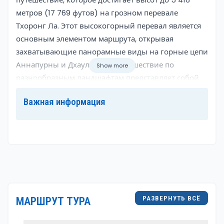
метров (17 769 футов) на грозном перевале
Тхоронг Ла. Этот высокогорный перевал является
основным элементом маршрута, открывая
захватывающие панорамные виды на горные цепи
Аннапурны и Дхаулагири. Путешествие по
Show more
разнообразным ландшафтам представляет собой
визуальный праздник для путешественников. От
Важная информация
зелёных субтропических лесов и террасированных
полей на более низких высотах до альпийских
лугов и пустынных территорий на более высоких
уровнях — каждый этап пути предлагает
увлекательные и постоянно меняющиеся пейзажи.
Обогащённый культурным разнообразием
региона, поход по Аннапурнскому кругу знакомит
РАЗВЕРНУТЬ ВСЁ
МАРШРУТ ТУРА
путешественников с уникальными традициями
различных этнических деревень. Сообщества