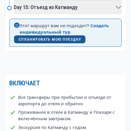
становится завершением всестороннего
Day 15: Отъезд из Катманду
путешествия, которое сочетает в себе физическую
нагрузку, культурные исследования и погружение
в потрясающие пейзажи Гималаев.
Этот маршрут вам не подходит?
Создать
индивидуальный тур
.
СПЛАНИРОВАТЬ МОЮ ПОЕЗДКУ
ВКЛЮЧАЕТ
Все трансферы при прибытии и отъезде от
аэропорта до отеля и обратно.
Проживание в отеле в Катманду и Покхаре с
включённым завтраком.
Экскурсия по Катманду с гидом.