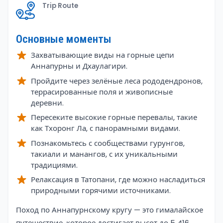
Trip Route
Основные моменты
Захватывающие виды на горные цепи
Аннапурны и Дхаулагири.
Пройдите через зелёные леса рододендронов,
террасированные поля и живописные
деревни.
Пересеките высокие горные перевалы, такие
как Тхоронг Ла, с панорамными видами.
Познакомьтесь с сообществами гурунгов,
такиали и манангов, с их уникальными
традициями.
Релаксация в Татопани, где можно насладиться
природными горячими источниками.
Overview
Поход по Аннапурнскому кругу — это гималайское
путешествие, которое достигает высот до 5 416