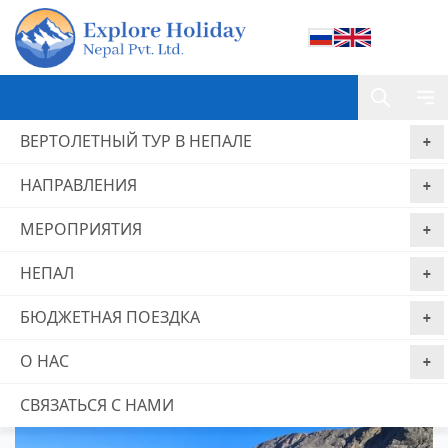
ВЕРТОЛЕТНЫЙ ТУР В НЕПАЛЕ
НАПРАВЛЕНИЯ
Home
Трек вокруг Аннапурны
МЕРОПРИЯТИЯ
Трек вокруг Аннапурны
НЕПАЛ
Гарантия
Без комиссии за
Бронируйте сейчас,
лучшей цены
бронирование
платите позже
БЮДЖЕТНАЯ ПОЕЗДКА
из 0 отзывы
О НАС
СВЯЗАТЬСЯ С НАМИ