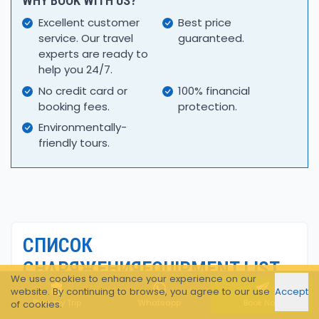
WHY BOOK WITH US?
Excellent customer
Best price
service. Our travel
guaranteed.
experts are ready to
help you 24/7.
No credit card or
100% financial
booking fees.
protection.
Environmentally-
friendly tours.
СПИСОК
СНАРЯЖЕНИЯEQUIPMENT LIST
We use cookies to enhance your experience on our
website. By continuing to browse, you agree to our use
Accept
Одежда
Plan my Trip
Whatsapp
Book Now
of cookies.
Термобельё (верх и низ)