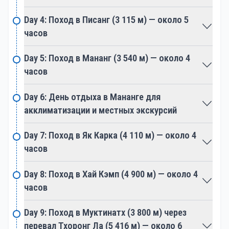
путешественников, позволяя расслабиться и
Day 4: Поход в Писанг (3 115 м) — около 5
восстановить силы среди потрясающих
часов
природных пейзажей.
Day 5: Поход в Мананг (3 540 м) — около 4
Аннапурнский круг проходит через различные
часов
климатические зоны, демонстрируя
субтропическую растительность, густые леса и
Day 6: День отдыха в Мананге для
арктические ландшафты. Путешественники
акклиматизации и местных экскурсий
переживают спектр экосистем за одно путешествие,
что добавляет привлекательности маршруту.
Day 7: Поход в Як Карка (4 110 м) — около 4
часов
Как часть Зоны охраны Аннапурны, поход
знакомит путешественников с богатым
Day 8: Поход в Хай Кэмп (4 900 м) — около 4
биоразнообразием региона. Редкие виды, такие
часов
как скрытный снежный барс и красная панда,
обитают в этих горах, что придаёт экологическое
Day 9: Поход в Муктинатх (3 800 м) через
значение этому походу.
перевал Тхоронг Ла (5 416 м) — около 6