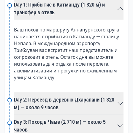
Day 1: Прибытие в Катманду (1 320 м) и
гурунгов, манангов и такиали вдоль маршрута
трансфер в отель
демонстрируют отличительную архитектуру,
обычаи и тёплое гостеприимство, предлагая
подлинное культурное погружение.
Ваш поход по маршруту Аннапурнского круга
начинается с прибытия в Катманду — столицу
Непала. В международном аэропорту
Поход включает посещение священных мест, таких
Трибхуван вас встретит наш представитель и
как Муктинатх, место большого религиозного
сопроводит в отель. Остаток дня вы можете
значения как для индуистов, так и для буддистов.
использовать для отдыха после перелета,
Города, такие как Джомсом с его яблоневыми
акклиматизации и прогулки по оживленным
садами, добавляют очарование в путешествие,
улицам Катманду.
создавая гармоничное сочетание духовности и
местной жизни.
Day 2: Переезд в деревню Дхарапани (1 820
Татопани, что в переводе с непальского означает
м) — около 9 часов
«горячая вода», оправдывает своё название,
предлагая природные горячие источники. Эта
Day 3: Поход в Чаме (2 710 м) — около 5
остановка становится желанным отдыхом для
часов