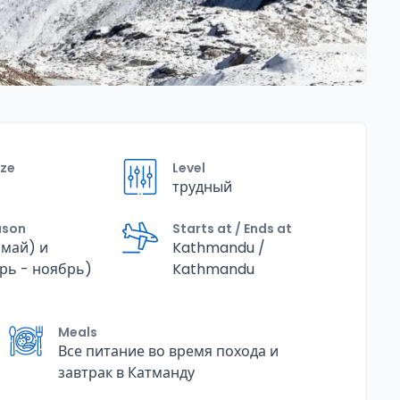
ize
Level
трудный
ason
Starts at / Ends at
 май) и
Kathmandu /
рь - ноябрь)
Kathmandu
Meals
Все питание во время похода и
завтрак в Катманду