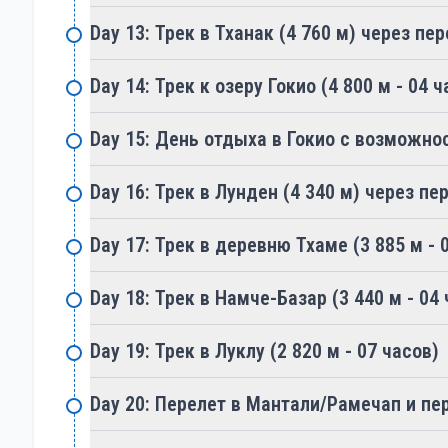
физической подготовки и выносливости. Марш
Day 13: Трек в Тханак (4 760 м) через пер
большой высоте, значительные перепады высо
при пересечении перевалов. Треккеры должны 
Day 14: Трек к озеру Гокио (4 800 м - 04 ч
зачастую превышающим шесть часов, а также
высотой. Правильная акклиматизация жизненн
Day 15: День отдыха в Гокио с возможн
высокогорьем. Этот маршрут подходит для оп
походам и тщательно подготовленных к суров
Day 16: Трек в Лунден (4 340 м) через пе
Проживание и питание
Проживание вдоль маршрута трека через три 
Day 17: Трек в деревню Тхаме (3 885 м - 
чайных домиков до более комфортных лоджей
большинство лоджей предлагают базовые удо
Day 18: Трек в Намче-Базар (3 440 м - 04 
в некоторых населённых пунктах можно найти
Day 19: Трек в Луклу (2 820 м - 07 часов)
высотах жильё, как правило, более скромное и
Питание обычно организуется в чайных домик
Day 20: Перелет в Мантали/Рамечап и пе
блюда, так и блюда западной кухни. В рацион в
с чечевичным супом), момо (пельмени), лапш