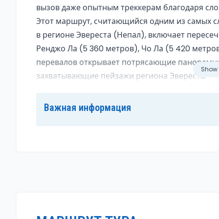
вызов даже опытным треккерам благодаря сл
Этот маршрут, считающийся одним из самых с
в регионе Эвереста (Непал), включает пересе
Ренджо Ла (5 360 метров), Чо Ла (5 420 метров
перевалов открывает потрясающие панорамны
Show
захватывающие пейзажи региона Эвереста.
Трек обычно начинается и заканчивается в Лук
Важная информация
по классическому маршруту к базовому лагерю
обратно после базового лагеря, маршрут «Три
путь, проходя через три высокогорных перева
самых живописных и удалённых уголков Гимал
сложность трека, но и добавляет волнующий э
Маршрут трека и основные достопримечат