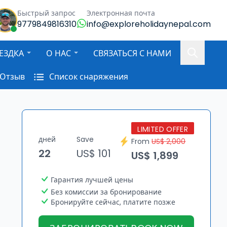
Быстрый запрос
Электронная почта
9779849816310
info@exploreholidaynepal.com
ЕЗДКА
О НАС
СВЯЗАТЬСЯ С НАМИ
Отзыв
Список снаряжения
LIMITED OFFER
дней
Save
From
US$ 2,000
22
US$ 101
US$ 1,899
Гарантия лучшей цены
Без комиссии за бронирование
Бронируйте сейчас, платите позже