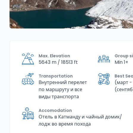
Max. Elevation
Group s
5643 m / 18513 ft
Min 1+
Transportation
Best Se
Внутренний перелет
(март -
по маршруту и ​​все
(сентяб
виды транспорта
Accomodation
Отель в Катманду и чайный домик/
лодж во время похода