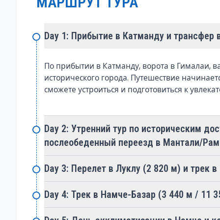
МАРШРУТ ТУРА
Трек начинается в Лукле и поначалу следует 
оживлённому центру шерпов. Из Намче трекке
известному своим духовным значением и пано
Day 1: Прибытие в Катманду и трансфер 
высокие вершины. Далее маршрут продолжаетс
ледниковых озёр, расположенных в долине Гок
По прибытии в Катманду, ворота в Гималаи, в
восхождение на Гокьо Ри (5 357 метров), отк
исторического города. Путешествие начинаетс
Эверест и соседние вершины.
сможете устроиться и подготовиться к увлека
Настоящее приключение начинается, когда тр
Day 2: Утренний тур по историческим д
высокогорных перевала. Каждый перевал пред
послеобеденный переезд в Мантали/Раме
трудностей и наград:
Day 3: Перелет в Луклу (2 820 м) и трек в
Перевал Ренджо Ла: Переход через перевал Р
хребет Эвереста и окружающие вершины. Подъё
Day 4: Трек в Намче-Базар (3 440 м / 11 3
награду — панорамный вид на такие грандиозн
Перевал Чо Ла: Известный своим ледяным лан