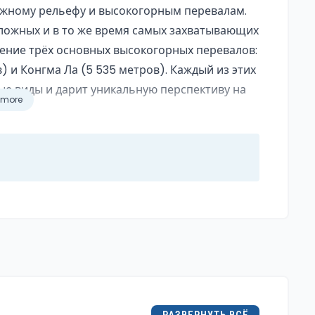
ожному рельефу и высокогорным перевалам.
ложных и в то же время самых захватывающих
чение трёх основных высокогорных перевалов:
) и Конгма Ла (5 535 метров). Каждый из этих
е виды и дарит уникальную перспективу на
 more
ле — воротах в регион Эвереста — и проходит
 Эвереста. Однако, вместо возвращения
 перевала» предлагает более авантюрный
ла и продолжая путешествие по одним из
аев. Этот маршрут не только повышает
лемент исследования и открытий.
ельности