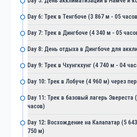
Day 5: День акклиматизации в Намче и 
трёх перевалов. Треккерам предстоит преодол
но завораживающие виды на Эверест и ледник
Day 6: Трек в Тенгбоче (3 867 м - 05 часо
Перевал Конгма Ла: Последний перевал в этом
подъёма, но открывает потрясающие виды на 
Day 7: Трек в Дингбоче (4 340 м - 05 часо
Конгма Ла ведёт к базовому лагерю Эвереста, 
выполненного подвига.
Day 8: День отдыха в Дингбоче для аккл
Лучшие сезоны для трека через три перева
Наилучшее время для прохождения трека через
Day 9: Трек в Чхунгкхунг (4 740 м - 04 час
предмуссонный (весна) и постмуссонный (осен
Day 10: Трек в Лобуче (4 960 м) через пе
более стабильны, а видимость отличная, что 
панорамами Гималаев. Весной (с марта по май)
Day 11: Трек в базовый лагерь Эвереста (
цветущей флорой. Осенью (с сентября по нояб
часов)
небо — ясным. Треккинг в эти сезоны сводит к
муссонных дождей, которые могут осложнить 
Day 12: Восхождение на Калапатар (5 643 
Уровень сложности
750 м)
Трек через три перевала Эвереста — это серь