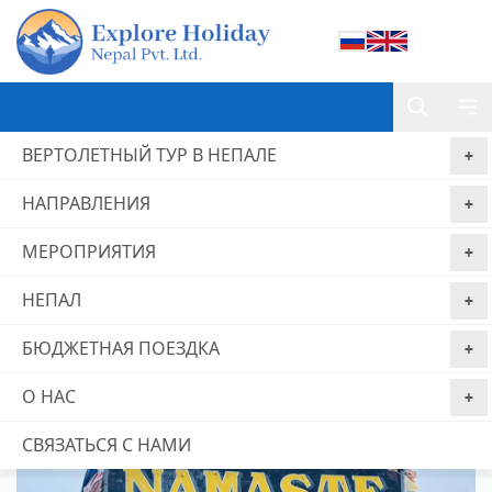
ВЕРТОЛЕТНЫЙ ТУР В НЕПАЛЕ
НАПРАВЛЕНИЯ
Home
Трек к базовому лагерю Аннапурны
МЕРОПРИЯТИЯ
Трек к базовому лагерю Аннапурны
НЕПАЛ
Гарантия
Без комиссии за
Бронируйте сейчас,
лучшей цены
бронирование
платите позже
БЮДЖЕТНАЯ ПОЕЗДКА
из 0 отзывы
О НАС
СВЯЗАТЬСЯ С НАМИ