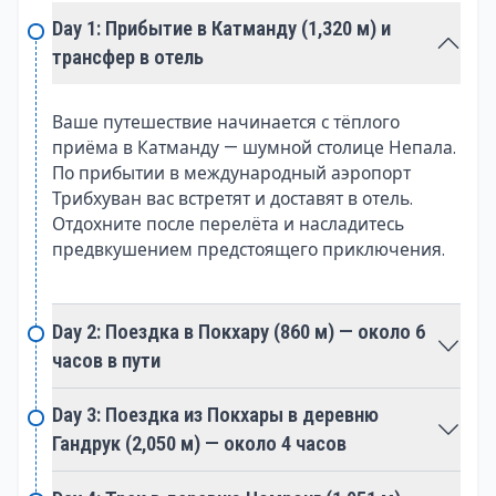
местными жителями, увидеть традиционные
Day 1: Прибытие в Катманду (1,320 м) и
танцы и принять участие в уникальных ритуалах
трансфер в отель
гималайских культур.
Извиваясь через разнообразные ландшафты, трек
Ваше путешествие начинается с тёплого
приёма в Катманду — шумной столице Непала.
открывает волшебную красоту террасированных
По прибытии в международный аэропорт
полей, зелёных лесов рододендронов и
Трибхуван вас встретят и доставят в отель.
умиротворённых альпийских лугов. Ущелье реки
Отдохните после перелёта и насладитесь
Моди Кхола добавляет драматизма в путешествие,
предвкушением предстоящего приключения.
а тропа — это яркое полотно, наполненное богатым
биоразнообразием, от субтропической
растительности до суровой красоты ледниковых
Day 2: Поездка в Покхару (860 м) — около 6
морен.
часов в пути
Трек к базовому лагерю Аннапурны — это не
Day 3: Поездка из Покхары в деревню
просто физическое восхождение; это культурное
Гандрук (2,050 м) — около 4 часов
исследование. Тропа демонстрирует гармоничное
сочетание индуистских и буддийских традиций,