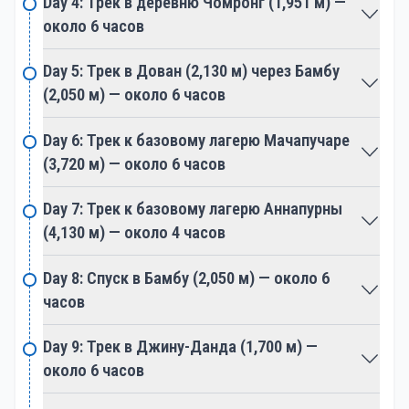
Day 4: Трек в деревню Чомронг (1,951 м) —
предоставляя возможность посетить древние
около 6 часов
монастыри и наблюдать ритуалы, которые
отражают уникальную культурную идентичность
Day 5: Трек в Дован (2,130 м) через Бамбу
региона.
(2,050 м) — около 6 часов
Day 6: Трек к базовому лагерю Мачапучаре
Перешагнув физическую трудность, путешествие
(3,720 м) — около 6 часов
становится духовным поиском, обогащённым
спокойной атмосферой святых мест, таких как
Day 7: Трек к базовому лагерю Аннапурны
базовый лагерь Аннапурны. Трек предоставляет
(4,130 м) — около 4 часов
моменты для размышлений и связи с духовной
сущностью Гималаев.
Day 8: Спуск в Бамбу (2,050 м) — около 6
часов
Зона охраны Аннапурны — это рай для любителей
природы. Туристы сталкиваются с разнообразной
Day 9: Трек в Джину-Данда (1,700 м) —
флорой, включая яркие леса рододендронов, и
около 6 часов
могут увидеть скрытую дикой природу, такую как
гималайский тар. Биоразнообразие региона