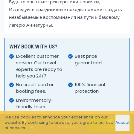
Будь то опытные треккеры или новички,
Исследуйте праздничные походы поможет создать
незабываемые воспоминания на пути к базовому
лагерю Аннапурны.
WHY BOOK WITH US?
Excellent customer
Best price
service. Our travel
guaranteed.
experts are ready to
help you 24/7.
No credit card or
100% financial
booking fees.
protection.
Environmentally-
friendly tours.
We use cookies to enhance your experience on our
website. By continuing to browse, you agree to our use
Accept
Plan my Trip
Whatsapp
Book Now
of cookies.