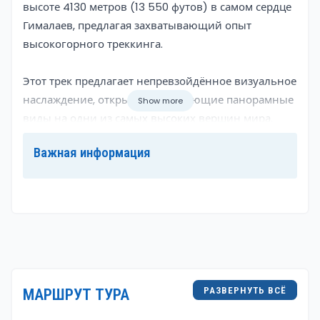
высоте 4130 метров (13 550 футов) в самом сердце
Гималаев, предлагая захватывающий опыт
высокогорного треккинга.
Этот трек предлагает непревзойдённое визуальное
наслаждение, открывая потрясающие панорамные
Show more
виды на одни из самых высоких вершин мира.
Туристы наслаждаются величественным видом на
Важная информация
Аннапурну I, Хиунчули и знаковую Мачапучаре
(Рыбий хвост), создавая захватывающий фон для
путешествия.
Культурная палитра региона Аннапурна оживает в
ходе этого путешествия. Проходя через
традиционные деревни гурнгов и магаров, такие
как Гандрук и Чомронг, туристы получают
РАЗВЕРНУТЬ ВСЁ
МАРШРУТ ТУРА
уникальную возможность познакомиться с