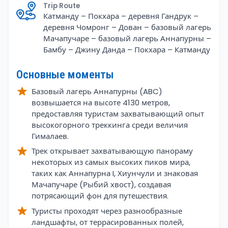
Trip Route
Катманду – Покхара – деревня Гандрук –
деревня Чомронг – Дован – базовый лагерь
Мачапучаре – базовый лагерь Аннапурны –
Бамбу – Джину Данда – Покхара – Катманду
Основные моменты
Базовый лагерь Аннапурны (ABC)
возвышается на высоте 4130 метров,
предоставляя туристам захватывающий опыт
высокогорного треккинга среди величия
Гималаев.
Трек открывает захватывающую панораму
некоторых из самых высоких пиков мира,
таких как Аннапурна I, Хиунчули и знаковая
Мачапучаре (Рыбий хвост), создавая
потрясающий фон для путешествия.
Туристы проходят через разнообразные
ландшафты, от террасированных полей,