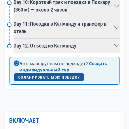
Day 10: Короткий трек и поездка в Покхару
добавляет дополнительный слой увлекательности
(860 м) — около 2 часов
в это путешествие.
Day 11: Поездка в Катманду и трансфер в
Доступный для туристов с разным уровнем
отель
подготовки, трек к базовому лагерю Аннапурны —
это целостное приключение, которое органично
Day 12: Отъезд из Катманду
сочетает захватывающее высокогорное
восхождение с культурным погружением,
Этот маршрут вам не подходит?
Создать
духовными открытиями и потрясающей красотой
индивидуальный тур
.
разнообразных гималайских пейзажей Непала.
СПЛАНИРОВАТЬ МОЮ ПОЕЗДКУ
ВКЛЮЧАЕТ