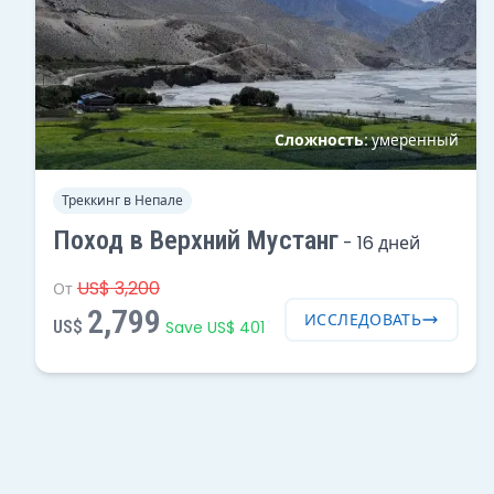
Сложность:
умеренный
Треккинг в Непале
Поход в Верхний Мустанг
-
16 дней
US$ 3,200
От
2,799
ИССЛЕДОВАТЬ
US$
Save US$ 401