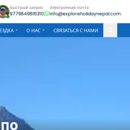
Быстрый запрос
Электронная почта
9779849816310
info@exploreholidaynepal.com
ЕЗДКА
О НАС
СВЯЗАТЬСЯ С НАМИ
лпо