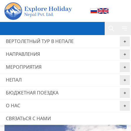
ВЕРТОЛЕТНЫЙ ТУР В НЕПАЛЕ
НАПРАВЛЕНИЯ
Home
Тибет Кайлаш Мансаровар Тур
МЕРОПРИЯТИЯ
Тибет Кайлаш Мансаровар Тур
НЕПАЛ
Гарантия
Без комиссии за
Бронируйте сейчас,
лучшей цены
бронирование
платите позже
БЮДЖЕТНАЯ ПОЕЗДКА
из 0 отзывы
О НАС
СВЯЗАТЬСЯ С НАМИ