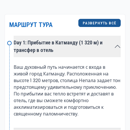
присутствия.
Начало в Катманду: Врата в Гималаи
РАЗВЕРНУТЬ ВСЁ
МАРШРУТ ТУРА
Паломничество обычно начинается в живом
городе Катманду, столице Непала, где паломники
Day 1: Прибытие в Катманду (1 320 м) и
со всего мира собираются, чтобы отправиться в это
трансфер в отель
духовное путешествие. Среди шумных улиц
древние храмы площади Дурбар и ступа
Сваямбхунатх задают тон предстоящей
Ваш духовный путь начинается с входа в
живой город Катманду. Расположенная на
трансформации. Паломники совершают ритуалы и
высоте 1 320 метров, столица Непала задает тон
молитвы, прося благословения для безопасного и
предстоящему удивительному приключению.
духовно обогащающего пути.
По прибытии вас тепло встретят и доставят в
отель, где вы сможете комфортно
Дарчен: Врата к горе Кайлаш
акклиматизироваться и подготовиться к
Дальше путь ведёт в Дарчен — небольшой городок
священному паломничеству.
у подножия горы Кайлаш и отправную точку
священного обхода вокруг горы, известного как