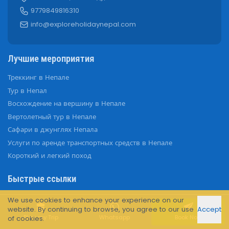
9779849816310
info@exploreholidaynepal.com
Лучшие мероприятия
Треккинг в Непале
Тур в Непал
Восхождение на вершину в Непале
Вертолетный тур в Непале
Сафари в джунглях Непала
Услуги по аренде транспортных средств в Непале
Короткий и легкий поход
Быстрые ссылки
Блоги о путешествиях
We use cookies to enhance your experience on our
website. By continuing to browse, you agree to our use
Accept
О нас
Plan my Trip
Whatsapp
Book Now
of cookies.
Связаться с нами