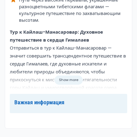
разноцветными тибетскими флагами —
культурное путешествие по захватывающим
высотам.
Overview
Тур к Кайлаш-Манасаровар: Духовное
путешествие в сердце Гималаев
Отправиться в тур к Кайлаш-Манасаровар —
значит совершить трансцендентное путешествие в
сердце Гималаев, где духовные искатели и
любители природы объединяются, чтобы
прикоснуться к мистической притягательности
Show more
горы Кайлаш и умиротворённой красоте озера
Манасаровар. Это священное паломничество,
Важная информация
глубоко укоренённое в индуистских, буддийских и
джайнских традициях, разворачивается на фоне
заснеженных вершин, древних монастырей и
нетронутых пейзажей, создавая одиссею,
наполненную отголосками божественного