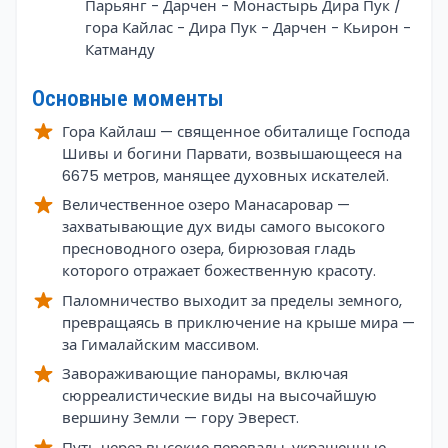
Парьянг - Дарчен - Монастырь Дира Пук /
гора Кайлас - Дира Пук - Дарчен - Кьирон -
Катманду
Основные моменты
Гора Кайлаш — священное обиталище Господа
Шивы и богини Парвати, возвышающееся на
6675 метров, манящее духовных искателей.
Величественное озеро Манасаровар —
захватывающие дух виды самого высокого
пресноводного озера, бирюзовая гладь
которого отражает божественную красоту.
Паломничество выходит за пределы земного,
превращаясь в приключение на крыше мира —
за Гималайским массивом.
Завораживающие панорамы, включая
сюрреалистические виды на высочайшую
вершину Земли — гору Эверест.
Путь через высокие перевалы, украшенные