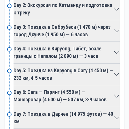
кора. Дарчен наполнен духовной энергией, когда
Day 2: Экскурсия по Катманду и подготовка
паломники готовятся к трудному, но глубоко
к треку
вознаграждающему походу вокруг священной
вершины. Воздух пронизан звуками мантр и
Day 3: Поездка в Сябрубеси (1 470 м) через
молитв, создавая атмосферу преданности, которая
город Дхунче (1 950 м) — 6 часов
проникает в саму ткань этого места.
Day 4: Поездка в Кируong, Тибет, возле
границы с Непалом (2 890 м) — 3 часа
Кора: Священный обход вокруг горы Кайлаш
Прохождение коры вокруг горы Кайлаш — это
Day 5: Поездка из Кируong в Сагу (4 450 м) —
кульминация паломничества, трансформирующий
232 км, 4-5 часов
ритуал длиной примерно 52 километра.
Паломники, одетые в традиционную одежду,
Day 6: Сага — Парянг (4 558 м) —
отправляются в этот обход, каждый шаг которого
Мансаровар (4 600 м) — 507 км, 8-9 часов
считается даром божеству. Суровый ландшафт с
широкими долинами и каменистыми тропами
Day 7: Поездка в Дарчен (14 975 футов) — 40
символизирует жизненные испытания и духовный
км
рост.