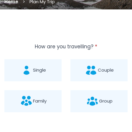
Home
Plan My Trip
How are you travelling?
*
Single
Couple
Family
Group