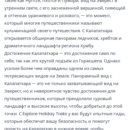
такие как Нуптсе, Лхотсе и Пумори. Вид на Эверест в
утреннем свете, с его заснеженной вершиной, сияющей
в оттенках оранжевого и розового, — это момент,
который многие путешественники называют
кульминацией своего путешествия. С Калапатхара
открывается обширная панорама ледников, хребтов и
драматичного ландшафта региона Хумбу.
Достижение Калапатхара — это достижение само по
себе, так как это крутой подъём из Горакшепа. Однако
усилия более чем оправданы одним из самых
потрясающих видов на Земле. Панорамный вид с
Калапатхара — это не только захватывающий вид на
Эверест, но и невероятное чувство достижения для
путешественников, которые преодолели суровый
ландшафт и высокие высоты, чтобы добраться до этой
точки. С Explore Holiday Treks у вас будут опытные гиды,
которые обеспечат вашу безопасность и помогут
попасть на Калапатхар в нужное время, чтобы