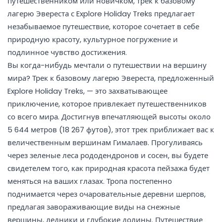
путешественником или новичком, трек к базовому
лагерю Эвереста с Explore Holiday Treks предлагает
незабываемое путешествие, которое сочетает в себе
природную красоту, культурное погружение и
подлинное чувство достижения.
Вы когда-нибудь мечтали о путешествии на вершину
мира? Трек к базовому лагерю Эвереста, предложенный
Explore Holiday Treks, — это захватывающее
приключение, которое привлекает путешественников
со всего мира. Достигнув впечатляющей высоты около
5 644 метров (18 267 футов), этот трек приближает вас к
величественным вершинам Гималаев. Прогуливаясь
через зеленые леса рододендронов и сосен, вы будете
свидетелем того, как природная красота пейзажа будет
меняться на ваших глазах. Тропа постепенно
поднимается через очаровательные деревни шерпов,
предлагая завораживающие виды на снежные
вершины, ледники и глубокие долины. Путешествие