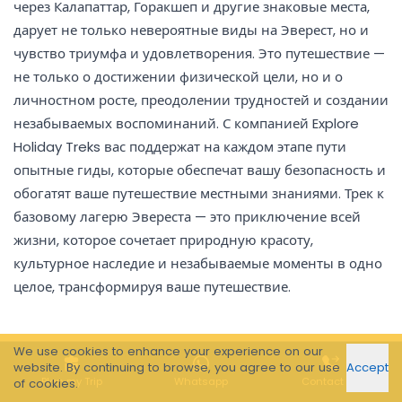
через Калапаттар, Горакшеп и другие знаковые места,
дарует не только невероятные виды на Эверест, но и
чувство триумфа и удовлетворения. Это путешествие —
не только о достижении физической цели, но и о
личностном росте, преодолении трудностей и создании
незабываемых воспоминаний. С компанией Explore
Holiday Treks вас поддержат на каждом этапе пути
опытные гиды, которые обеспечат вашу безопасность и
обогатят ваше путешествие местными знаниями. Трек к
базовому лагерю Эвереста — это приключение всей
жизни, которое сочетает природную красоту,
культурное наследие и незабываемые моменты в одно
целое, трансформируя ваше путешествие.
We use cookies to enhance your experience on our
website. By continuing to browse, you agree to our use
Accept
Plan my Trip
Whatsapp
Contact Us
of cookies.