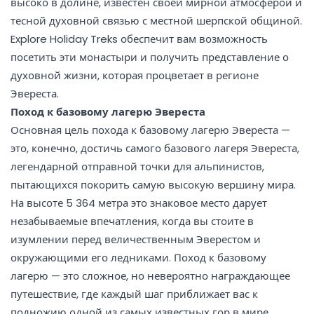
высоко в долине, известен своей мирной атмосферой и
тесной духовной связью с местной шерпской общиной.
Explore Holiday Treks обеспечит вам возможность
посетить эти монастыри и получить представление о
духовной жизни, которая процветает в регионе
Эвереста.
Поход к базовому лагерю Эвереста
Основная цель похода к базовому лагерю Эвереста —
это, конечно, достичь самого базового лагеря Эвереста,
легендарной отправной точки для альпинистов,
пытающихся покорить самую высокую вершину мира.
На высоте 5 364 метра это знаковое место дарует
незабываемые впечатления, когда вы стоите в
изумлении перед величественным Эверестом и
окружающими его ледниками. Поход к базовому
лагерю — это сложное, но невероятно награждающее
путешествие, где каждый шаг приближает вас к
подножию одной из самых известных гор в мире.